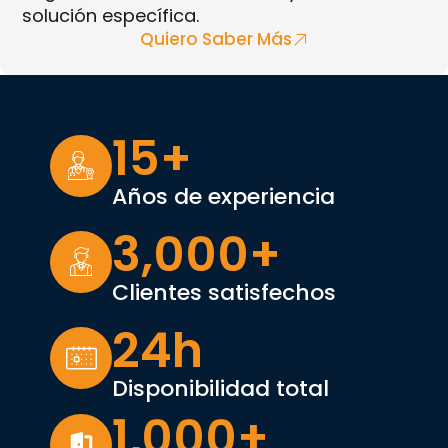
solución específica.
Quiero Saber Más
15
+
Años de experiencia
3,000
+
Clientes satisfechos
24
h
Disponibilidad total
1,000
+